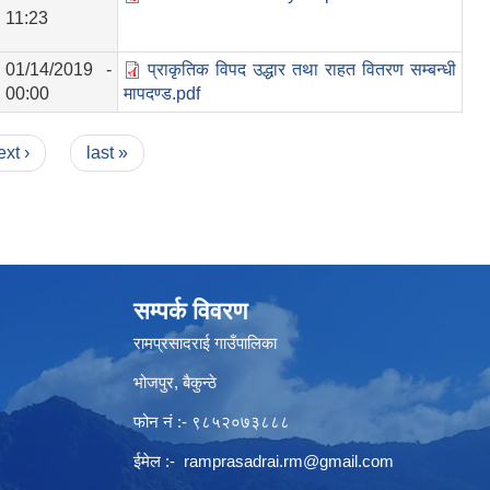
11:23
01/14/2019 -
प्राकृतिक विपद उद्धार तथा राहत वितरण सम्बन्धी
00:00
मापदण्ड.pdf
ext ›
last »
सम्पर्क विवरण
रामप्रसादराई गाउँपालिका
भोजपुर, बैकुन्ठे
फोन नं :- ९८५२०७३८८८
ईमेल :-
ramprasadrai.rm@gmail.com