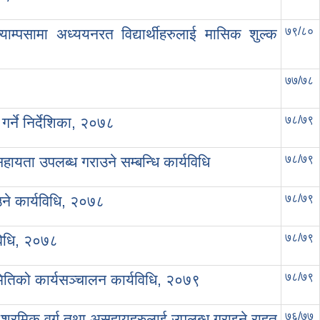
७९/८०
याम्पसामा अध्ययनरत विद्यार्थीहरुलाई मासिक शुल्क
७७/७८
७८/७९
र्ने निर्देशिका, २०७८
७८/७९
ायता उपलब्ध गराउने सम्बन्धि कार्यविधि
७८/७९
उने कार्यविधि, २०७८
७८/७९
यविधि, २०७८
७८/७९
ितिको कार्यसञ्चालन कार्यविधि, २०७९
७६/७७
त श्रमिक वर्ग तथा असहायहरुलाई उपलब्ध गराइने राहत