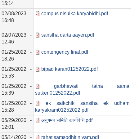
15:14
02/08/2023 -
campus nisulka karyabidhi.pdf
16:48
02/07/2023 -
sanstha darta aayen.pdf
12:46
01/25/2022 -
contengency final.pdf
18:26
01/25/2022 -
bipad karan01252022.pdf
15:53
01/25/2022 -
garbhawati tatha aama
15:39
sutkeri01252022.pdf
01/25/2022 -
ek saikchik sanstha ek udham
15:28
karyakram01252022.pdf
05/29/2020 -
अनुगमन समिति कार्यविधि.pdf
12:01
05/14/2020 -
rahat samsodhit niyam.pdf