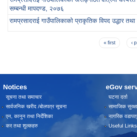
सम्बन्धी मापदण्ड, २०७६
रामप्रसादराई गाउँपालिकाको प्राकृतिक विपद उद्धार तथा
Pages
« first
‹ 
Notices
eGov serv
सूचना तथा समाचार
घटना दर्ता
सार्वजनिक खरीद /बोलपत्र सूचना
सामाजिक सुरक्ष
एन, कानुन तथा निर्देशिका
नागरिक वडापत्
कर तथा शुल्कहरु
Useful Links