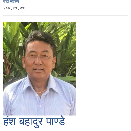
वडा सदस्य
९८४३९१३४५६
हंश बहादुर पाण्डे