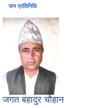
जन प्रतिनिधि
जगत बहादुर चौहान