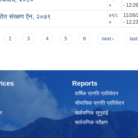
०
- 12:2
७९/८
11/26/
रोत संरक्षण ऐन, २०७९
०
- 12:2
2
3
4
5
6
next ›
last
ices
Reports
वार्षिक प्रगति प्रतिवेदन
ा
चौमासिक प्रगति प्रतिवेदन
र
सार्वजनिक सुनुवाई
सार्वजनिक परीक्षण