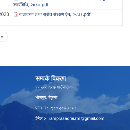
6
कार्यविधि, २०८०.pdf
2023
वातावरण तथा स्रोत संरक्षण ऐन, २०७९.pdf
3
 »
सम्पर्क विवरण
रामप्रसादराई गाउँपालिका
भोजपुर, बैकुन्ठे
फोन नं :- ९८५२०७३८८८
ईमेल :-
ramprasadrai.rm@gmail.com