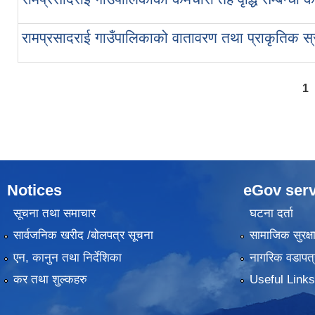
रामप्रसादराई गाउँपालिकाको वातावरण तथा प्राकृतिक स्
Pages
1
Notices
eGov serv
सूचना तथा समाचार
घटना दर्ता
सार्वजनिक खरीद /बोलपत्र सूचना
सामाजिक सुरक्ष
एन, कानुन तथा निर्देशिका
नागरिक वडापत्
कर तथा शुल्कहरु
Useful Links