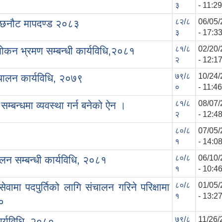
३
- 11:29
८२/८
06/05/
्षक छनौट मापदण्ड २०८३
३
- 17:3
८१/८
02/20/
कन भ्रमण सम्बन्धी कार्यविधि,२०८१
२
- 12:1
७९/८
10/24/
चालन कार्यविधि, २०७९
०
- 11:46
८१/८
08/07/
म्बन्धमा व्यवस्था गर्न बनेको ऐन ।
२
- 12:4
८०/८
07/05/
१
- 14:0
८०/८
06/10/
लन सम्बन्धी कार्यविधि, २०८१
१
- 10:4
८०/८
01/05/
वामा पदपुर्तिको लागि संचालन गरिने परिक्षामा
१
- 13:2
८०
७९/८
11/26/
कार्यविधि, २०८०