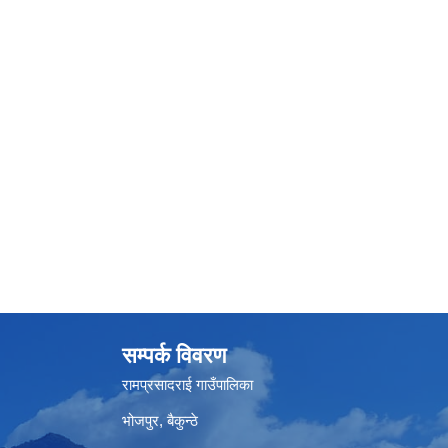
सम्पर्क विवरण
रामप्रसादराई गाउँपालिका
भोजपुर, बैकुन्ठे