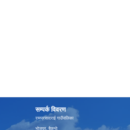
सम्पर्क विवरण
रामप्रसादराई गाउँपालिका
भोजपुर, बैकुन्ठे