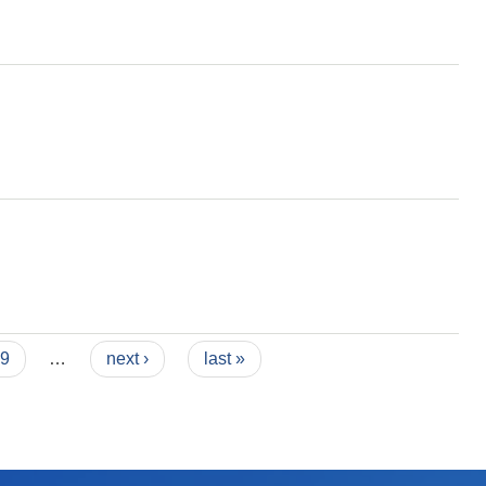
9
…
next ›
last »