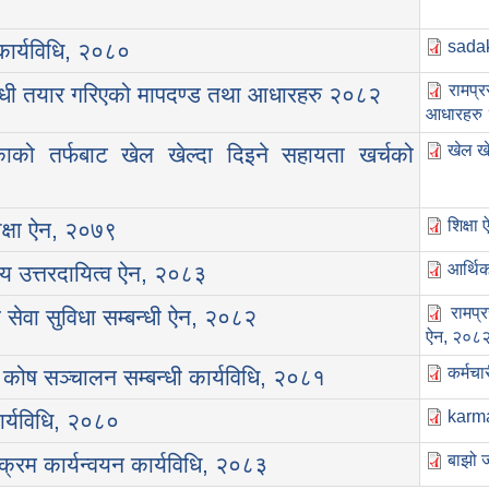
sadak
कार्यविधि, २०८०
रामप्
म्बन्धी तयार गरिएको मापदण्ड तथा आधारहरु २०८२
आधारहरु
खेल खे
काको तर्फबाट खेल खेल्दा दिइने सहायता खर्चको
शिक्षा
क्षा ऐन, २०७९
आर्थिक
िय उत्तरदायित्व ऐन, २०८३
रामप्
 सेवा सुविधा सम्बन्धी ऐन, २०८२
ऐन, २०८२
कर्मच
कोष सञ्‍चालन सम्बन्धी कार्यविधि, २०८१
karma
कार्यविधि, २०८०
बाझो ज
यक्रम कार्यन्वयन कार्यविधि, २०८३