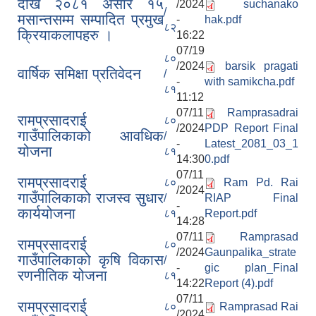
देखि २०८१ असार १५
/2024
suchanako
/
मसान्तसम्म सम्पादित प्रमुख
-
hak.pdf
८२
क्रियाकलापहरु ।
16:22
07/19
८०
/2024
barsik pragati
वार्षिक समिक्षा प्रतिवेदन
/
-
with samikcha.pdf
८१
11:12
07/11
Ramprasadrai
रामप्रसादराई
८०
/2024
PDP Report Final
गाउँपालिकाको आवधिक
/
-
Latest_2081_03_1
योजना
८१
14:30
0.pdf
07/11
रामप्रसादराई
८०
Ram Pd. Rai
/2024
गाउँपालिकाको राजस्व सुधार
/
RIAP Final
-
कार्ययोजना
८१
Report.pdf
14:28
07/11
Ramprasad
रामप्रसादराई
८०
/2024
Gaunpalika_strate
गाउँपालिकाको कृषि विकास
/
-
gic plan_Final
रणनीतिक योजना
८१
14:22
Report (4).pdf
07/11
रामप्रसादराई
८०
Ramprasad Rai
/2024