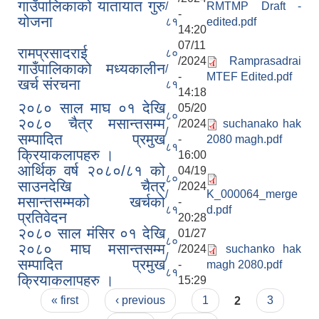
गाउँपालिकाको यातायात गुरु
/
RMTMP Draft -
-
योजना
८१
edited.pdf
14:20
07/11
रामप्रसादराई
८०
/2024
Ramprasadrai
गाउँपालिकाको मध्यकालीन
/
-
MTEF Edited.pdf
खर्च संरचना
८१
14:18
२०८० साल माघ ०१ देखि
05/20
८०
२०८० चैत्र मसान्तसम्म
/2024
suchanako hak
/
सम्पादित प्रमुख
-
2080 magh.pdf
८१
क्रियाकलापहरु ।
16:00
आर्थिक वर्ष २०८०/८१ को
04/19
८०
साउनदेखि चैत्र
/2024
/
K_000064_merge
मसान्तसम्मको खर्चको
-
८१
d.pdf
प्रतिवेदन
20:28
२०८० साल मंसिर ०१ देखि
01/27
८०
२०८० माघ मसान्तसम्म
/2024
suchanko hak
/
सम्पादित प्रमुख
-
magh 2080.pdf
८१
क्रियाकलापहरु ।
15:29
Pages
« first
‹ previous
1
2
3