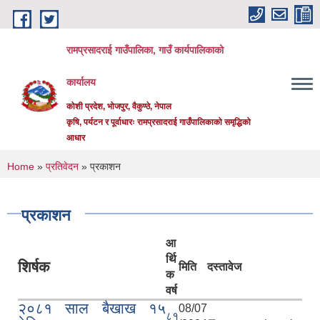
Skip to main content
रामप्रसादराई गाउँपालिका, गाउँ कार्यपालिकाको
कार्यालय
कोशी प्रदेश, भोजपुर, वैकुण्ठे, नेपाल
कृषि, पर्यटन र पूर्वाधारः रामप्रसादराई गाउँपालिकाको समृद्धिको
आधार
You are here
Home
»
प्रतिवेदन
» प्रकाशन
प्रकाशन
आ
र्थि
शिर्षक
मिति
दस्तावेज
क
वर्ष
२०८१ साल बैखाख १५
08/07
८१